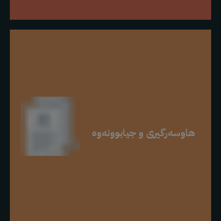
هاوسەرگیری و جیابوونەوە