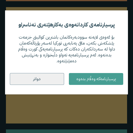
پرسیارنامەی کاردانەوەی بەکارهێنەری نەناسراو
بۆ ئەوەی لایەنە سوودبەرەکانمان باشترین کوالیتی خزمەت
پێشکەش بکەن، مافی پەنابەریی تورکیا لەسەر پۆرتاڵەکەمان
داوا لە سەردانکەران دەکات کە پرسیارنامەیەکی کورت وەڵام
بدەنەوە. ئەم پرسیارنامەیە تەواو دڵبخوازە و بەنهێنیش
دەمێنێتەوە.
بازاڕی کار
پرسیارنامەکە وەڵام بدەوە
دواتر