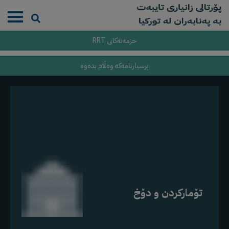
خزمەتەکانی RRT
پرسیارنامەکە وەڵام بدەوە
تۆمارکردن و دۆخ