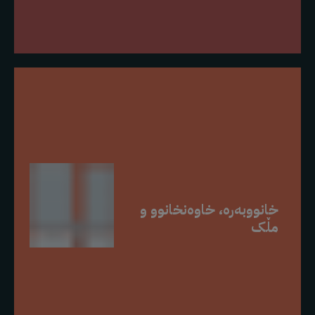
خانووبەرە، خاوەنخانوو و
مڵک