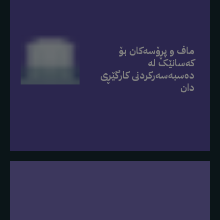
ماف و پڕۆسەکان بۆ
کەسانێک لە
دەسبەسەرکردنی کارگێڕی
دان