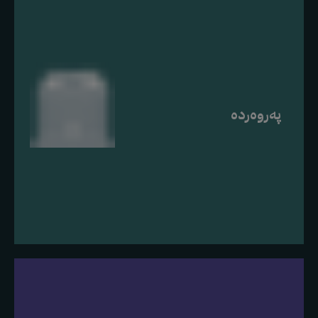
پەروەردە