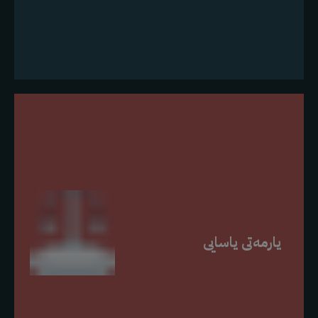
یارمەتی یاسایی