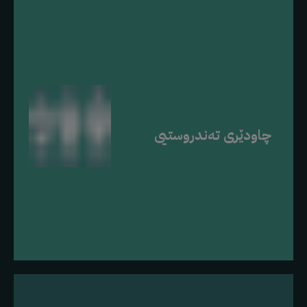
چاودێری تەندروستیی